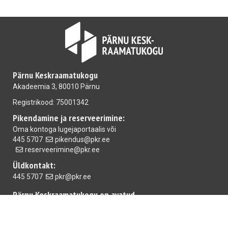
Pärnu Keskraamatukogu
Akadeemia 3, 80010 Pärnu
Registrikood: 75001342
Pikendamine ja reserveerimine:
Oma kontoga
lugejaportaalis
või
445 5707
pikendus@pkr.ee
reserveerimine@pkr.ee
Üldkontakt:
445 5707
pkr@pkr.ee
Pärnu Keskraamatukogu on avatud
E-R 10.00-18.00 L 10.00-15.00
Mai raamatukogu