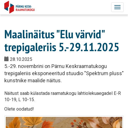
Togg
navig
Maalinäitus "Elu värvid"
trepigaleriis 5.-29.11.2025
28.10.2025
5.-29. novembrini on Pärnu Keskraamatukogu
trepigaleriis eksponeeritud stuudio "Spektrum pluss"
kunstnike maalide näitus.
Näitust saab külastada raamatukogu lahtiolekuaegadel E-R
10-19, L 10-15.
Olete oodatud!