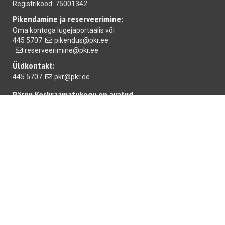
Registrikood: 75001342
Pikendamine ja reserveerimine:
Oma kontoga
lugejaportaalis
või
445 5707
pikendus@pkr.ee
reserveerimine@pkr.ee
Üldkontakt:
445 5707
pkr@pkr.ee
Pärnu Keskraamatukogu on avatud
E-R 10.00-18.00 L 10.00-15.00
Mai raamatukogu
E-R 10.00-18.00 L,P suletud
Rääma raamatukogu:
T-R 10.00-18.00 L 10.00-15.00
Iga kuu viimasel reedel on raamatukogud suletud.
Nex