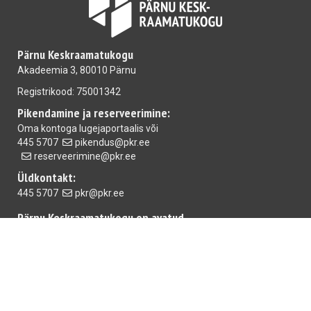
Pärnu Keskraamatukogu
Akadeemia 3, 80010 Pärnu
Registrikood: 75001342
Pikendamine ja reserveerimine:
Oma kontoga
lugejaportaalis
või
445 5707
pikendus@pkr.ee
reserveerimine@pkr.ee
Üldkontakt:
445 5707
pkr@pkr.ee
Pärnu Keskraamatukogu on avatud
E-R 10.00-18.00 L 10.00-15.00
Mai raamatukogu
E-R 10.00-18.00 L,P suletud
Rääma raamatukogu:
T-R 10.00-18.00 L 10.00-15.00