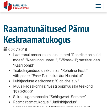
Togg
navig
Raamatunäitused Pärnu
Keskraamatukogus
09.07.2018
Lasteosakonnas: raamatunäitused "Roheline on nüüd
moes", "Naeril nägu naerul", "Väraaav!!"; mesitarudes
"Kaari ponid"
Teabekirjanduse osakonnas: "Roheline Eesti";
väljapanek "Enne Pariisi käi ära Nuustakul"
Ilukirjanduse osakonnas: "Sigalahe suvi"
Muusikaosakonnas: "Eesti popmuusika teekond:
1930-2000"
Saksa lugemissaalis: "Schlagwort: Sommer"
Rääma raamatukogus: "Uudiskirjandus"