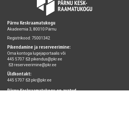
Pärnu Keskraamatukogu
Akadeemia 3, 80010 Pärnu
Registrikood: 75001342
Pikendamine ja reserveerimine:
Oma kontoga
lugejaportaalis
või
445 5707
pikendus@pkr.ee
reserveerimine@pkr.ee
Üldkontakt:
445 5707
pkr@pkr.ee
Pärnu Keskraamatukogu on avatud
E-R 10.00-18.00 L 10.00-15.00
Mai raamatukogu
E-R 10.00-18.00 L,P suletud
Rääma raamatukogu:
T-R 10.00-18.00 L 10.00-15.00