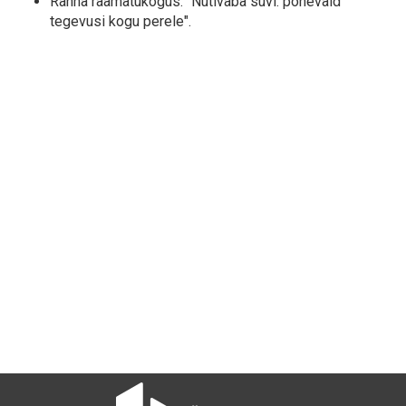
Ranna raamatukogus: "Nutivaba suvi: põnevaid
tegevusi kogu perele".