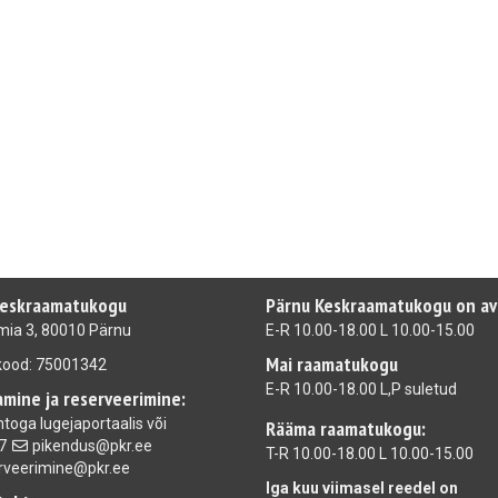
Keskraamatukogu
Pärnu Keskraamatukogu on a
ia 3, 80010 Pärnu
E-R 10.00-18.00 L 10.00-15.00
Mai raamatukogu
ikood: 75001342
E-R 10.00-18.00 L,P suletud
mine ja reserveerimine:
ntoga
lugejaportaalis
või
Rääma raamatukogu:
7
pikendus@pkr.ee
T-R 10.00-18.00 L 10.00-15.00
rveerimine@pkr.ee
Iga kuu viimasel reedel on