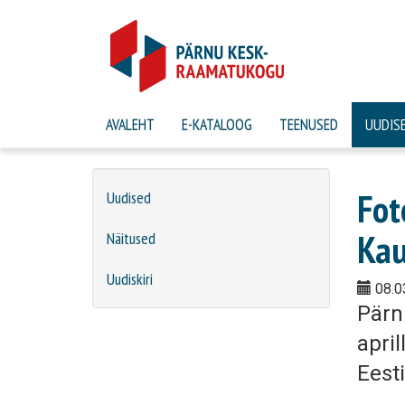
AVALEHT
E-KATALOOG
TEENUSED
UUDIS
Fot
Uudised
Kau
Näitused
Uudiskiri
08.0
Pärn
april
Eest