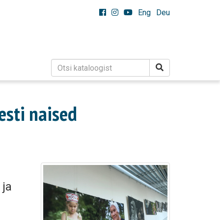
Eng
Deu
esti naised
 ja