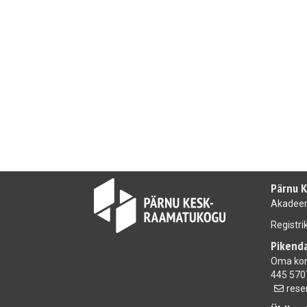
Pärnu 
Akadeem
Registr
Pikenda
Oma ko
445 570
rese