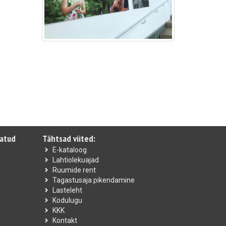
vatud
Tähtsad viited:
E-kataloog
Lahtiolekuajad
Ruumide rent
Tagastusaja pikendamine
Lasteleht
Kodulugu
KKK
Kontakt