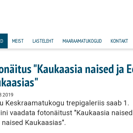
ED
MEIST
LASTELEHT
MAARAAMATUKOGUD
KONTAKT
onäitus "Kaukaasia naised ja E
kaasias"
3.2019
u Keskraamatukogu trepigaleriis saab 1.
lini vaadata fotonäitust "Kaukaasia naised
i naised Kaukaasias".