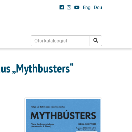
Eng
Deu
tus „Mythbusters“