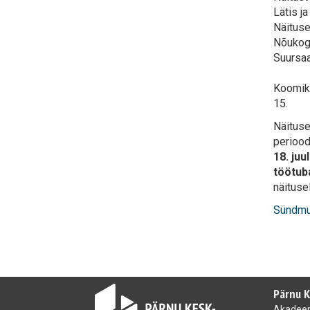
Lätis ja
Näituse
Nõukogu
Suursaa
Koomiks
15.
Näituse
perioodi
18. ju
töötub
näituse
Sündmu
Pärnu 
Akadeem