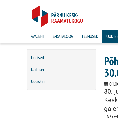
AVALEHT
E-KATALOOG
TEENUSED
UUDIS
Põh
Uudised
30.
Näitused
Uudiskiri
01.0
30. j
Kesk
gale
„Myt