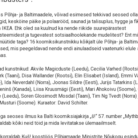
 Põhja- ja Baltimaadele, võivad esimesed tekkivad seosed olla t
ngid, kesköine päike ja polaarööd, saunad ja talisuplus, hygge ja fi
a IKEA. Ehk oled sa kuulnud ka nende riikide suurepärastest
steemidest ja tugevatest sotsiaalhoolekande mudelitest? Ent m
üütide taga? 16 koomiksikunstnikku kõikjalt üle Põhja- ja Balti
osed, mis peegeldavad nende endi ainulaadseid vaatenurki elule 
nas.
d kunstnikud: Akvile Magicduste (Leedu), Cecilia Varhed (Rootsi)
k (Taani), Disa Wallander (Rootsi), Elin Elisabet (Island), Emmi V
 Ida Neverdahl (Norra), Joonas Sildre (Eesti), Jurijs Tatarkins (Lä
eninš (Kanada), Liisa Kruusmägi (Eesti), Mari Ahokoivu (Soome),
 (Leedu), Soren Glosimodt Mosdal (Taani), Tim Ng Tvedt (Norra) 
usturi (Soome). Kuraator: David Schilter.
ga seoses ilmus ka Balti koomiksiajakirja „š!“ 57. number „Mythb
aldab kõiki neid töid ja mida levitatakse ülemaailmselt.
 korraldab Kuš! koostöös Põhjamaade Ministrite Nõukogu esind