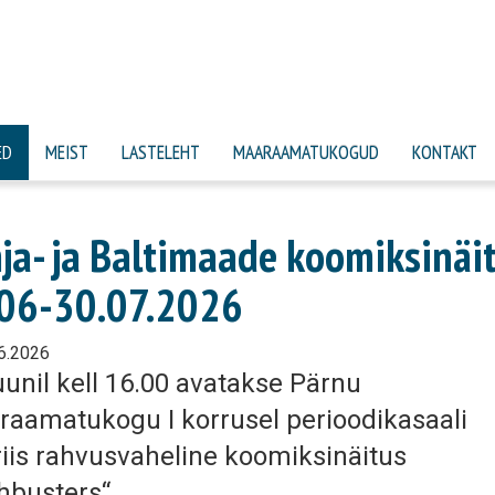
ED
MEIST
LASTELEHT
MAARAAMATUKOGUD
KONTAKT
ja- ja Baltimaade koomiksinäi
06-30.07.2026
6.2026
uunil kell 16.00 avatakse Pärnu
raamatukogu I korrusel perioodikasaali
riis rahvusvaheline koomiksinäitus
hbusters“.