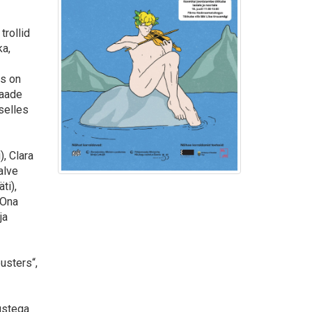
rollid
ka,
is on
maade
selles
, Clara
alve
ti),
 Ona
ja
usters“,
ustega