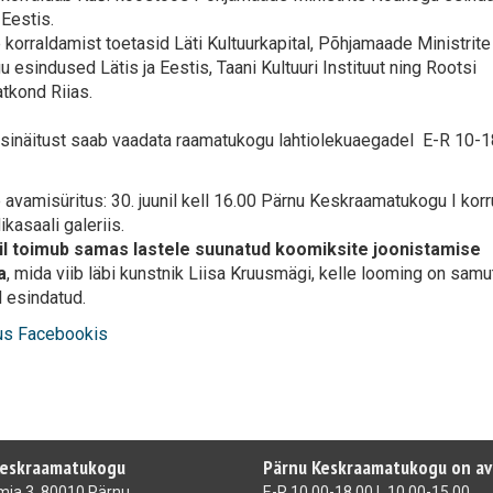
 Eestis.
 korraldamist toetasid Läti Kultuurkapital, Põhjamaade Ministrite
 esindused Lätis ja Eestis, Taani Kultuuri Instituut ning Rootsi
tkond Riias.
inäitust saab vaadata raamatukogu lahtiolekuaegadel E-R 10-18
 avamisüritus: 30. juunil kell 16.00 Pärnu Keskraamatukogu I korr
kasaali galeriis.
ulil toimub samas lastele suunatud koomiksite joonistamise
a
, mida viib läbi kunstnik Liisa Kruusmägi, kelle looming on samu
l esindatud.
s Facebookis
Keskraamatukogu
Pärnu Keskraamatukogu on a
ia 3, 80010 Pärnu
E-R 10.00-18.00 L 10.00-15.00