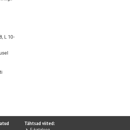
, L 10-
usel
ti
vatud
Tähtsad viited:
E-kataloog