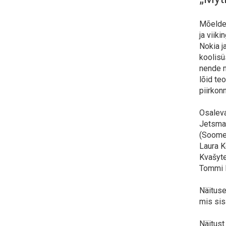
Mõeldes
ja viiki
Nokia j
koolisü
nende m
lõid te
piirkon
Osaleva
Jetsmar
(Soome),
Laura K
Kvašyte
Tommi M
Näituse
mis sis
Näitust