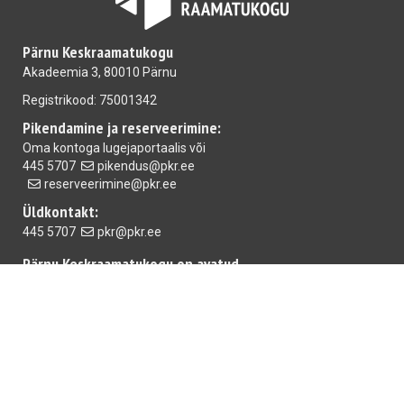
Pärnu Keskraamatukogu
Akadeemia 3, 80010 Pärnu
Registrikood: 75001342
Pikendamine ja reserveerimine:
Oma kontoga
lugejaportaalis
või
445 5707
pikendus@pkr.ee
reserveerimine@pkr.ee
Üldkontakt:
445 5707
pkr@pkr.ee
Pärnu Keskraamatukogu on avatud
E-R 10.00-18.00 L 10.00-15.00
Mai raamatukogu
E-R 10.00-18.00 L,P suletud
Rääma raamatukogu:
T-R 10.00-18.00 L 10.00-15.00