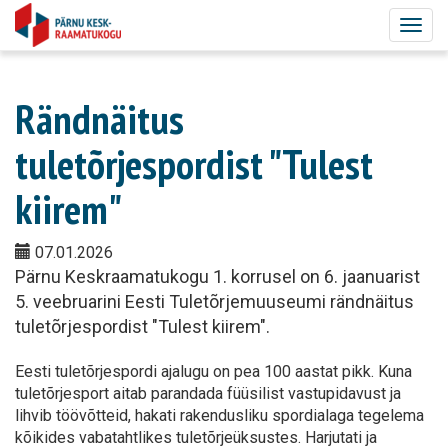
Togg
navig
Rändnäitus
tuletõrjespordist "Tulest
kiirem"
07.01.2026
Pärnu Keskraamatukogu 1. korrusel on 6. jaanuarist
5. veebruarini Eesti Tuletõrjemuuseumi rändnäitus
tuletõrjespordist "Tulest kiirem".
Eesti tuletõrjespordi ajalugu on pea 100 aastat pikk. Kuna
tuletõrjesport aitab parandada füüsilist vastupidavust ja
lihvib töövõtteid, hakati rakendusliku spordialaga tegelema
kõikides vabatahtlikes tuletõrjeüksustes. Harjutati ja