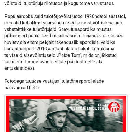
võisteldi tuletõrjuja riietuses ja kogu tema varustuses.
Populaarseks said tuletõrjevõistlused 1920ndatel aastatel,
mis olid kohalikud suursündmused ja neist võttis osa hulk
vabatahtlikke tuletõrjujaid. Saavutusspordiks muutus
pritsusport peale Teist maailmasõda. Tänaseks ei ole see
huvitav ala enam pelgalt rakenduslik spordiala, vaid ka
harrastussport. 2010.aastast alates hakati korraldama
talviseid sisevõistluseid „Paide Torn“, mida on jätkatud
tänaseni. Loodetavasti ei tule puudust selle ala
entusiastidest.
Fotodega tuuakse vaatajani tuletõrjespordi alade
säravamaid hetki.