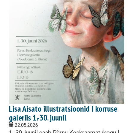
Lisa Aisato illustratsioonid I korruse
galeriis 1.-30. juunil
22.05.2026
1.-30. juunil saab Pärnu Keskraamatukogu I