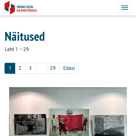
Togg
navig
Näitused
Leht 1 – 29
1
2
3
…
29
Edasi