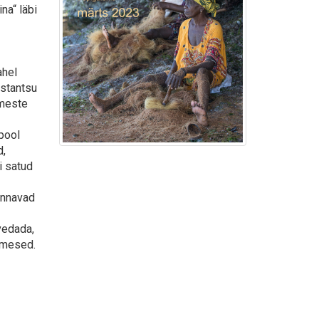
na“ läbi
ahel
ustantsu
imeste
pool
d,
i satud
annavad
 vedada,
nimesed.