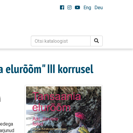
Eng
Deu
 elurõõm" III korrusel
i
kedega
harjunud