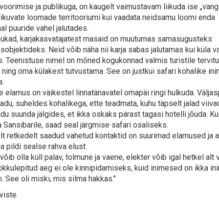
voorimise ja publikuga, on kaugelt vaimustavam liikuda ise „vangi
liikuvate loomade territooriumi kui vaadata neidsamu loomi enda
l puuride vahel jalutades.
ukad, karjakasvatajatest masaid on muutumas samasugusteks
sobjektideks. Neid võib näha nii karja sabas jalutamas kui küla v
s. Teenistuse nimel on mõned kogukonnad valmis turistile tervit
ning oma külakest tutvustama. See on justkui safari kohalike in
.
 elamus on väikestel linnatänavatel omapäi ringi hulkuda. Väljas
radu, suheldes kohalikega, ette teadmata, kuhu täpselt jalad viiva
u suunda jälgides, et ikka oskaks pärast tagasi hotelli jõuda. Ku
na Sansibarile, saad seal järgmise safari osaliseks.
elt retkedelt saadud vahetud kontaktid on suurimad elamused ja 
 pildi sealse rahva elust.
võib olla küll palav, tolmune ja vaene, elekter võib igal hetkel alt
okkulepitud aeg ei ole kinnipidamiseks, kuid inimesed on ikka i
. See oli miski, mis silma hakkas."
rviste