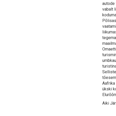
autode 
vabalt 
kodumaa
Põlisas
vaatami
liikuma
tegema 
maailma
Omaette
turismi
umbkaud
turisti
Sellist
tõesema
Aafrika 
ükski k
Elurõõm
Aiki Jä