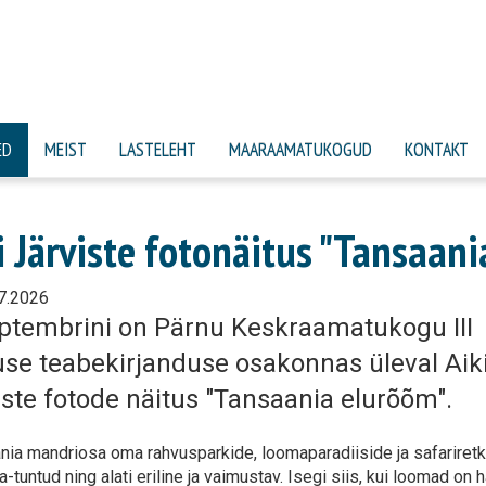
ED
MEIST
LASTELEHT
MAARAAMATUKOGUD
KONTAKT
i Järviste fotonäitus "Tansaania
7.2026
eptembrini on Pärnu Keskraamatukogu III
use teabekirjanduse osakonnas üleval Aik
iste fotode näitus "Tansaania elurõõm".
nia mandriosa oma rahvusparkide, loomaparadiiside ja safariret
-tuntud ning alati eriline ja vaimustav. Isegi siis, kui loomad on 