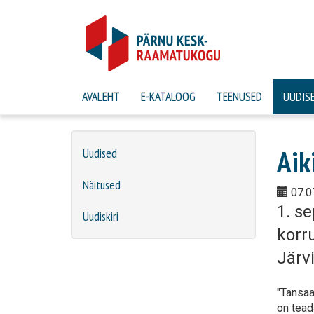
AVALEHT
E-KATALOOG
TEENUSED
UUDIS
Aik
Uudised
Näitused
07.0
1. s
Uudiskiri
korr
Järv
"Tansaa
on teada