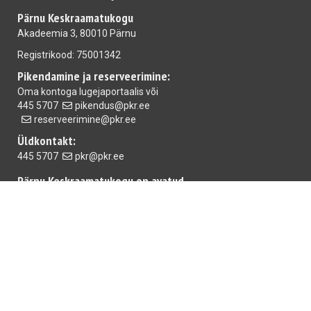
Pärnu Keskraamatukogu
Akadeemia 3, 80010 Pärnu
Registrikood: 75001342
Pikendamine ja reserveerimine:
Oma kontoga
lugejaportaalis
või
445 5707
pikendus@pkr.ee
reserveerimine@pkr.ee
Üldkontakt:
445 5707
pkr@pkr.ee
Pärnu Keskraamatukogu on avatud
E-R 10.00-18.00 L 10.00-15.00
Mai raamatukogu
E-R 10.00-18.00 L,P suletud
Rääma raamatukogu:
T-R 10.00-18.00 L 10.00-15.00
Iga kuu viimasel reedel on raamatukogud suletud.