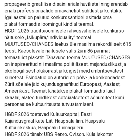
propageerib graafilise disaini eriala huvilistel ning arendab
eriala professionaalide omavahelist suhtlust ja kontakte.
Igal aastal on palutud konkurssantidel esitada oma
plakatiformaadis loomingut kindlal teemal.
HGDF 2026 traditsioonilisele rahvusvahelisele konkurss-
näitusele „Isikupära/Individuality" teemal
MUUTUSED/CHANGES laekus üle maailma rekordiliselt 615
teost. Käesolevale näitusele valis žürii 86 parimat
temaatilist plakatit. Tänavune teema MUUTUSED/CHANGES
on inspireeritud nii maailma poliitilisest, majanduslikust ja
ökoloogilisest olukorrast ja kõigist meid ümbritsevatest
suhetest. Esindatud on autorid eri põlv- ja koolkondadest.
Zürii sõelale jäid kujundusgraafikud Euroopast, Aasiast,
Ameerikast. Teemat lahatakse plakatiformaadis laial
skaalal, alates tundlikest sotsiaalsetest sõnumitest kuni
personaalse kultuuritausta tutvustamiseni.
HGDF 2026 toetavad Kultuurkapital, Eesti
Kujundusgraafikute Liit, Haapsalu linn, Haapsalu
Kultuurikeskus, Haapsalu Linnagalerii.
HGDF 2026 tänab: UBS Repro, Ovison, Külaliskorter