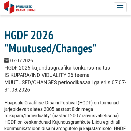
Togg
navig
HGDF 2026
"Muutused/Changes"
07.07.2026
HGDF 2026 kujundusgraafika konkurss-näitus
ISIKUPÄRA/INDIVIDUALITY'26 teemal
MUUTUSED/CHANGES perioodikasaali galeriis 07.07-
31.08.2026
Haapsalu Graafilise Disaini Festival (HGDF) on toimunud
järjepidevalt alates 2005 aastast üldnimega
Isikupära/Individuality" (aastast 2007 rahvusvahelisena).
HGDF on keskendunud Kujundusgraafikute Liidu egiidi all
kommunikatsioonidisaini arengutele ja kajastamisele. HGDF