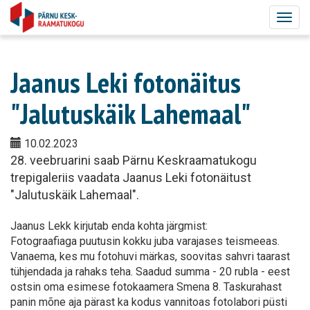
Togg
navig
Jaanus Leki fotonäitus
"Jalutuskäik Lahemaal"
10.02.2023
28. veebruarini saab Pärnu Keskraamatukogu
trepigaleriis vaadata Jaanus Leki fotonäitust
"Jalutuskäik Lahemaal".
Jaanus Lekk kirjutab enda kohta järgmist:
Fotograafiaga puutusin kokku juba varajases teismeeas.
Vanaema, kes mu fotohuvi märkas, soovitas sahvri taarast
tühjendada ja rahaks teha. Saadud summa - 20 rubla - eest
ostsin oma esimese fotokaamera Smena 8. Taskurahast
panin mõne aja pärast ka kodus vannitoas fotolabori püsti