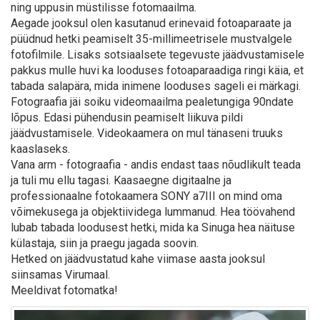
ning uppusin müstilisse fotomaailma.
Aegade jooksul olen kasutanud erinevaid fotoaparaate ja
püüdnud hetki peamiselt 35-millimeetrisele mustvalgele
fotofilmile. Lisaks sotsiaalsete tegevuste jäädvustamisele
pakkus mulle huvi ka looduses fotoaparaadiga ringi käia, et
tabada salapära, mida inimene looduses sageli ei märkagi.
Fotograafia jäi soiku videomaailma pealetungiga 90ndate
lõpus. Edasi pühendusin peamiselt liikuva pildi
jäädvustamisele. Videokaamera on mul tänaseni truuks
kaaslaseks.
Vana arm - fotograafia - andis endast taas nõudlikult teada
ja tuli mu ellu tagasi. Kaasaegne digitaalne ja
professionaalne fotokaamera SONY a7III on mind oma
võimekusega ja objektiividega lummanud. Hea töövahend
lubab tabada loodusest hetki, mida ka Sinuga hea näituse
külastaja, siin ja praegu jagada soovin.
Hetked on jäädvustatud kahe viimase aasta jooksul
siinsamas Virumaal.
Meeldivat fotomatka!