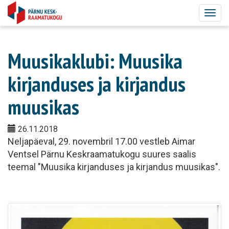
Togg
navig
Muusikaklubi: Muusika
kirjanduses ja kirjandus
muusikas
26.11.2018
Neljapäeval, 29. novembril 17.00 vestleb Aimar
Ventsel Pärnu Keskraamatukogu suures saalis
teemal "Muusika kirjanduses ja kirjandus muusikas".