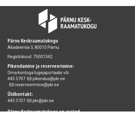
Pärnu Keskraamatukogu
Akadeemia 3, 80010 Pärnu
Registrikood: 75001342
Pikendamine ja reserveerimine:
Oma kontoga
lugejaportaalis
või
445 5707
pikendus@pkr.ee
reserveerimine@pkr.ee
Üldkontakt:
445 5707
pkr@pkr.ee
Pärnu Keskraamatukogu on avatud
E-R 10.00-18.00 L 10.00-15.00
Mai raamatukogu
E-R 10.00-18.00 L,P suletud