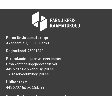
Pärnu Keskraamatukogu
Akadeemia 3, 80010 Pärnu
Registrikood: 75001342
Pikendamine ja reserveerimine:
Oma kontoga
lugejaportaalis
või
445 5707
pikendus@pkr.ee
reserveerimine@pkr.ee
Üldkontakt:
445 5707
pkr@pkr.ee
Pärnu Keskraamatukogu on avatud
E-R 10.00-18.00 L 10.00-15.00
Mai raamatukogu