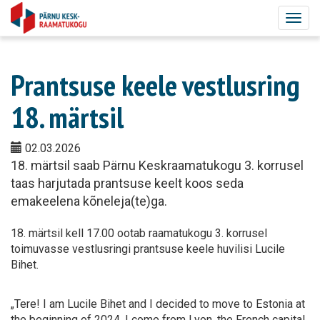
Togg
navig
Prantsuse keele vestlusring
18. märtsil
02.03.2026
18. märtsil saab Pärnu Keskraamatukogu 3. korrusel
taas harjutada prantsuse keelt koos seda
emakeelena kõneleja(te)ga.
18. märtsil kell 17.00 ootab raamatukogu 3. korrusel
toimuvasse vestlusringi prantsuse keele huvilisi Lucile
Bihet.
„Tere! I am Lucile Bihet and I decided to move to Estonia at
the beginning of 2024. I come from Lyon, the French capital