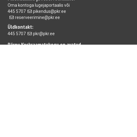
Oma kontoga
lugejaportaalis
või
445 5707
pikendus@pkr.ee
reserveerimine@pkr.ee
Üldkontakt:
445 5707
pkr@pkr.ee
Pärnu Keskraamatukogu on avatud
E-R 10.00-18.00 L 10.00-15.00
Mai raamatukogu
E-R 10.00-18.00 L,P suletud
Rääma raamatukogu:
T-R 10.00-18.00 L 10.00-15.00
Iga kuu viimasel reedel on raamatukogud suletud.
Nex