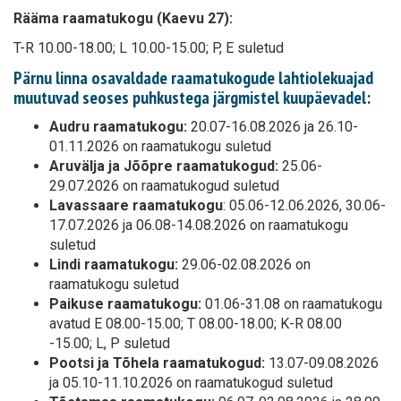
Rääma raamatukogu (Kaevu 27):
T-R 10.00-18.00; L 10.00-15.00; P, E suletud
Pärnu linna osavaldade raamatukogude lahtiolekuajad
muutuvad seoses puhkustega järgmistel kuupäevadel:
Audru raamatukogu:
20.07-16.08.2026 ja 26.10-
01.11.2026 on raamatukogu suletud
Aruvälja ja Jõõpre raamatukogud:
25.06-
29.07.2026 on raamatukogud suletud
Lavassaare raamatukogu
: 05.06-12.06.2026, 30.06-
17.07.2026 ja 06.08-14.08.2026 on raamatukogu
suletud
Lindi raamatukogu:
29.06-02.08.2026 on
raamatukogu suletud
Paikuse raamatukogu:
01.06-31.08 on raamatukogu
avatud E 08.00-15.00; T 08.00-18.00; K-R 08.00
-15.00; L, P suletud
Pootsi ja Tõhela raamatukogud:
13.07-09.08.2026
ja 05.10-11.10.2026 on raamatukogud suletud