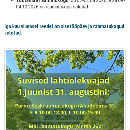
Tõstamaa raamatukogu:
06.07-02.08.2026 ja 28.09-
04.10.2026 on raamatukogu suletud
Iga kuu viimasel reedel on sisetööpäev ja raamatukogud
suletud.