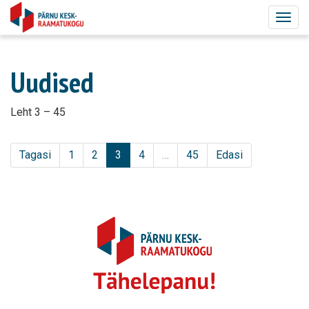
Togg
navig
Uudised
Leht 3 – 45
Tagasi
1
2
3
4
…
45
Edasi