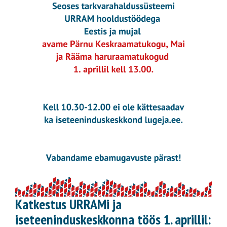
Katkestus URRAMi ja
iseteeninduskeskkonna töös 1. aprillil: