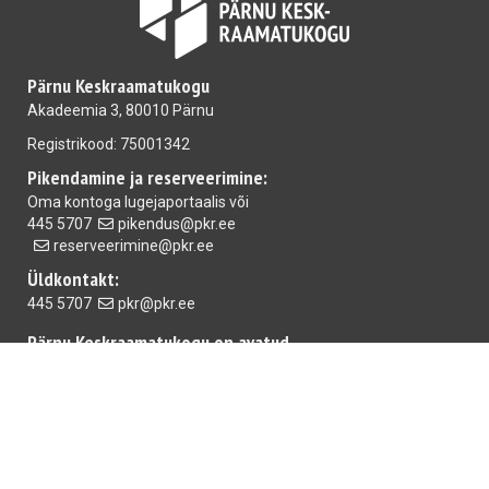
Pärnu Keskraamatukogu
Akadeemia 3, 80010 Pärnu
Registrikood: 75001342
Pikendamine ja reserveerimine:
Oma kontoga
lugejaportaalis
või
445 5707
pikendus@pkr.ee
reserveerimine@pkr.ee
Üldkontakt:
445 5707
pkr@pkr.ee
Pärnu Keskraamatukogu on avatud
E-R 10.00-18.00 L 10.00-15.00
Mai raamatukogu
E-R 10.00-18.00 L,P suletud
Rääma raamatukogu:
T-R 10.00-18.00 L 10.00-15.00