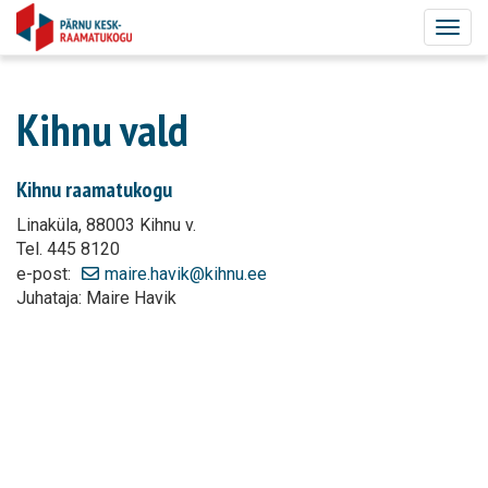
Togg
navig
Kihnu vald
Kihnu raamatukogu
Linaküla, 88003 Kihnu v.
Tel. 445 8120
e-post:
maire.havik@kihnu.ee
Juhataja: Maire Havik